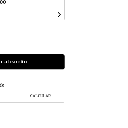
,00
r al carrito
vío
CALCULAR