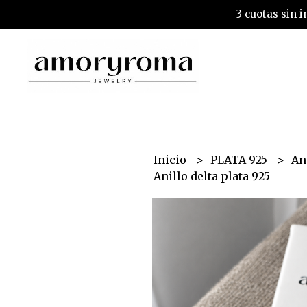
3 cuotas sin 
Inicio
PLATA 925
An
Anillo delta plata 925