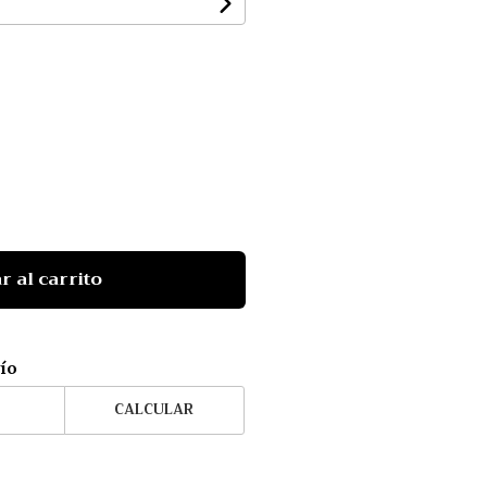
r al carrito
vío
CALCULAR